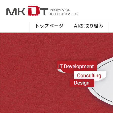
Skip
Skip
to
to
the
the
content
Navigation
トップページ
AIの取り組み